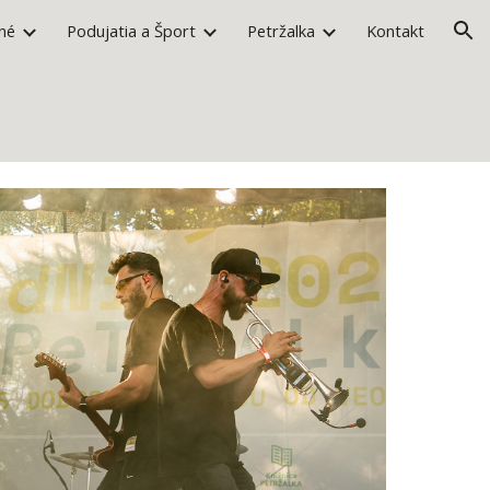
né
Podujatia a Šport
Petržalka
Kontakt
ion